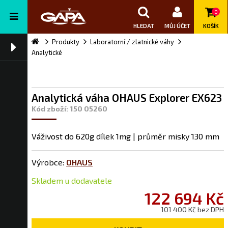
0
HLEDAT
MŮJ ÚČET
KOŠÍK
Produkty
Laboratorní / zlatnické váhy
Analytické
Analytická váha OHAUS Explorer EX623
Kód zboží: 150 05260
Váživost do 620g dílek 1mg | průměr misky 130 mm
Výrobce:
OHAUS
Skladem u dodavatele
122 694 Kč
101 400 Kč bez DPH