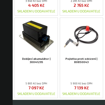
3 640 Kč bez DPH
2 285 Kč bez DPH
4 405 Kč
2 765 Kč
SKLADEM U DODAVATELE
SKLADEM U DODAVATELE
Dobíjecí akumulátor |
Pojistka proti odcizení |
30041295
80850043
5 865 Kč bez DPH
5 900 Kč bez DPH
7 097 Kč
7 139 Kč
SKLADEM U DODAVATELE
SKLADEM U DODAVATELE