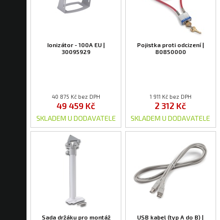
Ionizátor - 100A EU |
Pojistka proti odcizení |
30095929
80850000
40 875 Kč bez DPH
1 911 Kč bez DPH
49 459 Kč
2 312 Kč
SKLADEM U DODAVATELE
SKLADEM U DODAVATELE
Sada držáku pro montáž
USB kabel (typ A do B) |