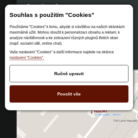
Pro zákazníky
Souhlas s použitím "Cookies"
Obchodní podmínky
Používáme "Cookies" k tomu, abyste si návštěvu na našich stránkách
Způsob dopravy
maximálně užili. Mohou sloužit k personalizaci obsahu a reklam, k
Zastoupení značek
analýze návštěvnosti a ke zobrazení různých pluginů třetích stran
(např. socialní sítě, online chat).
Reklamační řád
Vaše nastavení "Cookies" a další informace najdete na stránce
Nastavení soukromí
nastavení "Cookies".
Ručně upravit
Povolit vše