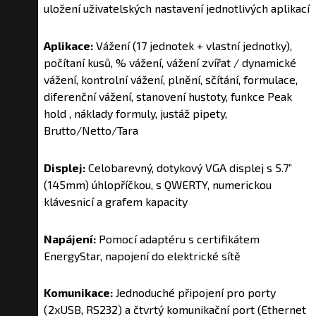
uložení uživatelských nastavení jednotlivých aplikací
Aplikace:
Vážení (17 jednotek + vlastní jednotky),
počítaní kusů, % vážení, vážení zvířat / dynamické
vážení, kontrolní vážení, plnění, sčítání, formulace,
diferenční vážení, stanovení hustoty, funkce Peak
hold , náklady formuly, justáž pipety,
Brutto/Netto/Tara
Displej:
Celobarevný, dotykový VGA displej s 5.7”
(145mm) úhlopříčkou, s QWERTY, numerickou
klávesnicí a grafem kapacity
Napájení:
Pomocí adaptéru s certifikátem
EnergyStar, napojení do elektrické sítě
Komunikace:
Jednoduché připojení pro porty
(2xUSB, RS232) a čtvrtý komunikační port (Ethernet