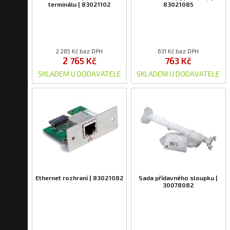
terminálu | 83021102
83021085
2 285 Kč bez DPH
631 Kč bez DPH
2 765 Kč
763 Kč
SKLADEM U DODAVATELE
SKLADEM U DODAVATELE
Ethernet rozhraní | 83021082
Sada přídavného sloupku |
30078082