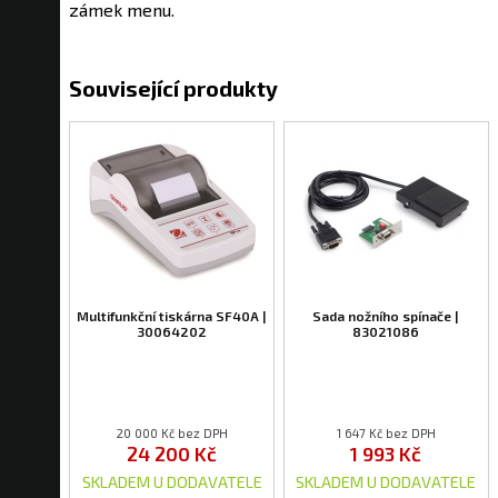
zámek menu.
Související produkty
Multifunkční tiskárna SF40A |
Sada nožního spínače |
30064202
83021086
20 000 Kč bez DPH
1 647 Kč bez DPH
24 200 Kč
1 993 Kč
SKLADEM U DODAVATELE
SKLADEM U DODAVATELE