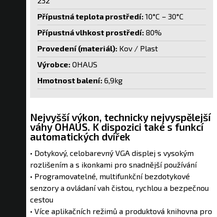
232
Přípustná teplota prostředí:
10°C – 30°C
Přípustná vlhkost prostředí:
80%
Provedení (materiál):
Kov / Plast
Výrobce:
OHAUS
Hmotnost balení:
6,9kg
Nejvyšší výkon, technicky nejvyspělejší
váhy OHAUS. K dispozici také s funkcí
automatických dvířek
• Dotykový, celobarevný VGA displej s vysokým
rozlišením a s ikonkami pro snadnější používání
• Programovatelné, multifunkční bezdotykové
senzory a ovládaní vah čistou, rychlou a bezpečnou
cestou
• Více aplikačních režimů a produktová knihovna pro