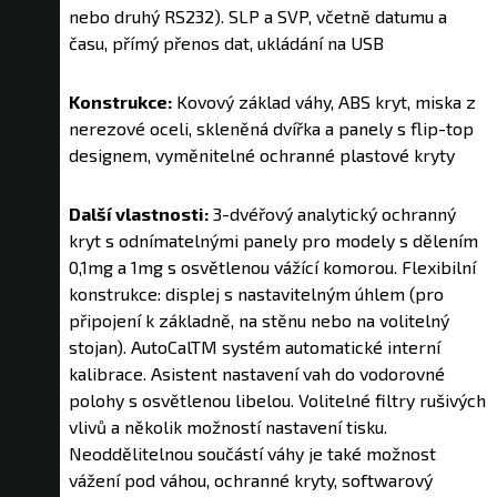
nebo druhý RS232). SLP a SVP, včetně datumu a
času, přímý přenos dat, ukládání na USB
Konstrukce:
Kovový základ váhy, ABS kryt, miska z
nerezové oceli, skleněná dvířka a panely s flip-top
designem, vyměnitelné ochranné plastové kryty
Další vlastnosti:
3-dvéřový analytický ochranný
kryt s odnímatelnými panely pro modely s dělením
0,1mg a 1mg s osvětlenou vážící komorou. Flexibilní
konstrukce: displej s nastavitelným úhlem (pro
připojení k základně, na stěnu nebo na volitelný
stojan). AutoCalTM systém automatické interní
kalibrace. Asistent nastavení vah do vodorovné
polohy s osvětlenou libelou. Volitelné filtry rušivých
vlivů a několik možností nastavení tisku.
Neoddělitelnou součástí váhy je také možnost
vážení pod váhou, ochranné kryty, softwarový