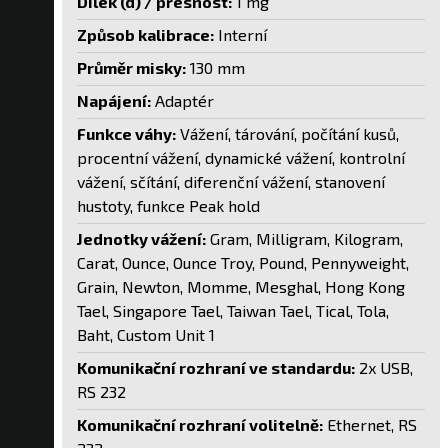
Dílek (d) / přesnost:
1 mg
Způsob kalibrace:
Interní
Průměr misky:
130 mm
Napájení:
Adaptér
Funkce váhy:
Vážení, tárování, počítání kusů,
procentní vážení, dynamické vážení, kontrolní
vážení, sčítání, diferenční vážení, stanovení
hustoty, funkce Peak hold
Jednotky vážení:
Gram, Milligram, Kilogram,
Carat, Ounce, Ounce Troy, Pound, Pennyweight,
Grain, Newton, Momme, Mesghal, Hong Kong
Tael, Singapore Tael, Taiwan Tael, Tical, Tola,
Baht, Custom Unit 1
Komunikační rozhraní ve standardu:
2x USB,
RS 232
Komunikační rozhraní volitelně:
Ethernet, RS