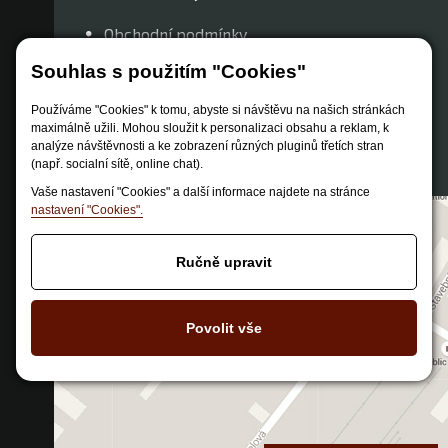
Obchodní podmínky
Způsob dopravy
Souhlas s použitím "Cookies"
Zastoupení značek
Používáme "Cookies" k tomu, abyste si návštěvu na našich stránkách
Reklamační řád
maximálně užili. Mohou sloužit k personalizaci obsahu a reklam, k
analýze návštěvnosti a ke zobrazení různých pluginů třetích stran
Nastavení soukromí
(např. socialní sítě, online chat).
Vaše nastavení "Cookies" a další informace najdete na stránce
nastavení "Cookies".
Ručně upravit
Povolit vše