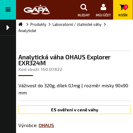
0
HLEDAT
MŮJ ÚČET
KOŠÍK
Produkty
Laboratorní / zlatnické váhy
Analytické
Analytická váha OHAUS Explorer
EXR324M
Kód zboží: 150 07822
Váživost do 320g, dílek 0,1mg | rozměr misky 90x90
mm
ES ověření v ceně váhy
Výrobce:
OHAUS