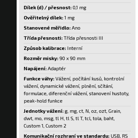
Dílek (d) / přesnost:
0,1 mg
Ověřitelný dílek:
1 mg
Stanovené měřidlo:
Ano
Třída přesnosti:
Třída přesnosti III
Způsob kalibrace:
Interní
Rozměr misky:
90 x 90 mm
Napájení:
Adaptér
Funkce váhy:
Vážení, počítání kusů, kontrolní
vážení, dynamické vážení, plnění, sčítání,
formulace, diferenční vážení, stanovení hustoty,
peak-hold funkce
Jednotky vážení:
g, mg, ct, N, oz, ozt, Grain,
dwt, mo, msg, tl H, tl S, tl T, tcl, tola, baht,
Custom 1, Custom 2
Komunikační rozhraní ve standardu:
USB, RS