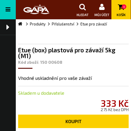
0
HLEDAT
MŮJ ÚČET
KOŠÍK
Produkty
Příslušenství
Etue pro závaží
Etue (box) plastová pro závaží 5kg
(M1)
Kód zboží: 150 00608
Vhodné uskladnění pro vaše závaží
Skladem u dodavatele
333 Kč
275 Kč bez DPH
KOUPIT