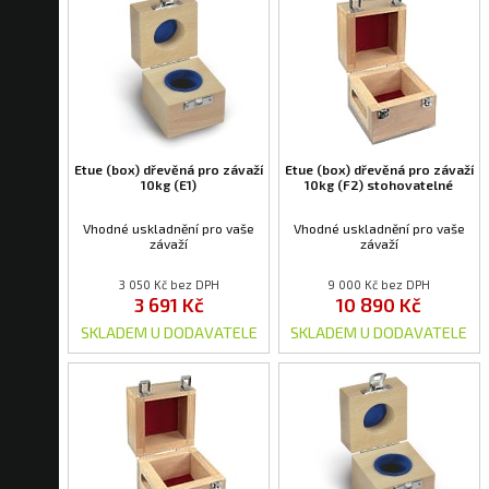
Etue (box) dřevěná pro závaží
Etue (box) dřevěná pro závaží
10kg (E1)
10kg (F2) stohovatelné
Vhodné uskladnění pro vaše
Vhodné uskladnění pro vaše
závaží
závaží
3 050 Kč bez DPH
9 000 Kč bez DPH
3 691 Kč
10 890 Kč
SKLADEM U DODAVATELE
SKLADEM U DODAVATELE