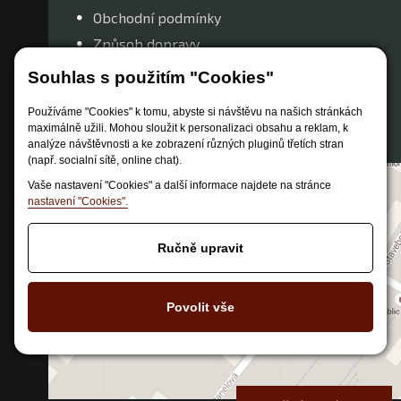
Obchodní podmínky
Způsob dopravy
Zastoupení značek
Souhlas s použitím "Cookies"
Reklamační řád
Používáme "Cookies" k tomu, abyste si návštěvu na našich stránkách
Nastavení soukromí
maximálně užili. Mohou sloužit k personalizaci obsahu a reklam, k
analýze návštěvnosti a ke zobrazení různých pluginů třetích stran
(např. socialní sítě, online chat).
Vaše nastavení "Cookies" a další informace najdete na stránce
nastavení "Cookies".
Ručně upravit
Povolit vše