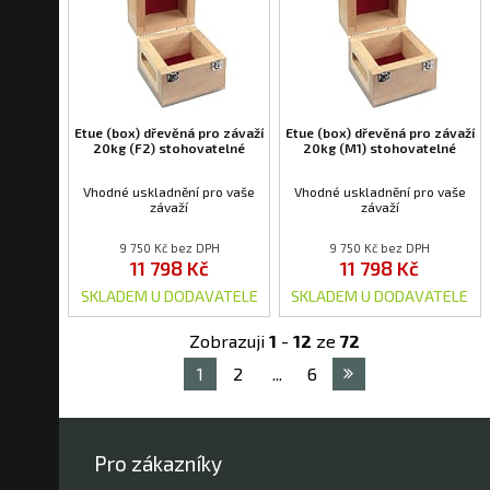
Etue (box) dřevěná pro závaží
Etue (box) dřevěná pro závaží
20kg (F2) stohovatelné
20kg (M1) stohovatelné
Vhodné uskladnění pro vaše
Vhodné uskladnění pro vaše
závaží
závaží
9 750 Kč bez DPH
9 750 Kč bez DPH
11 798 Kč
11 798 Kč
SKLADEM U DODAVATELE
SKLADEM U DODAVATELE
Zobrazuji
1
-
12
ze
72
1
2
...
6
Pro zákazníky