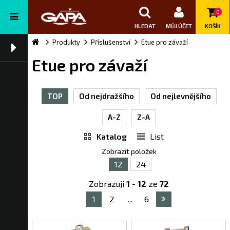
0
HLEDAT
MŮJ ÚČET
KOŠÍK
Produkty
Příslušenství
Etue pro závaží
Etue pro závaží
TOP
Od nejdražšího
Od nejlevnějšího
A-Z
Z-A
Katalog
List
Zobrazit položek
12
24
Zobrazuji
1
-
12
ze
72
1
2
...
6