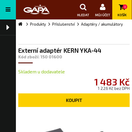
0
HLEDAT
MŮJ ÚČET
KOŠÍK
Produkty
Příslušenství
Adaptéry / akumulátory
Externí adaptér KERN YKA-44
Kód zboží: 150 01600
Skladem u dodavatele
1 483 Kč
1 226 Kč bez DPH
KOUPIT