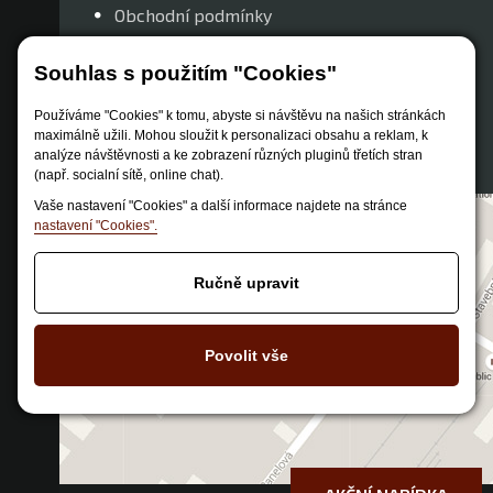
Obchodní podmínky
Způsob dopravy
Souhlas s použitím "Cookies"
Zastoupení značek
Reklamační řád
Používáme "Cookies" k tomu, abyste si návštěvu na našich stránkách
maximálně užili. Mohou sloužit k personalizaci obsahu a reklam, k
Nastavení soukromí
analýze návštěvnosti a ke zobrazení různých pluginů třetích stran
(např. socialní sítě, online chat).
Vaše nastavení "Cookies" a další informace najdete na stránce
nastavení "Cookies".
Ručně upravit
Povolit vše