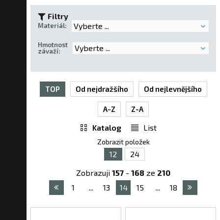
Filtry
Vyberte ...
Materiál
:
Hmotnost
Vyberte ...
závaží
:
TOP
Od nejdražšího
Od nejlevnějšího
A-Z
Z-A
Katalog
List
Zobrazit položek
12
24
Zobrazuji
157
-
168
ze
210
1
...
13
14
15
...
18