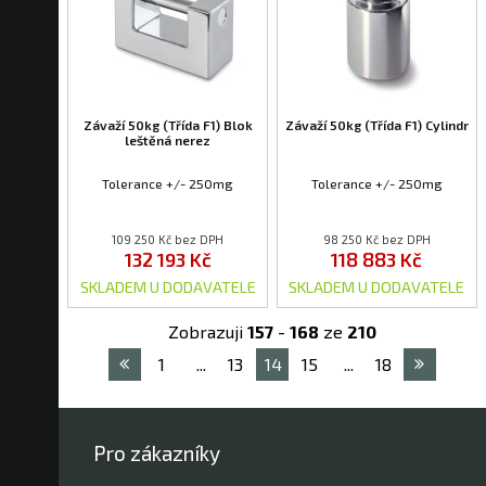
Závaží 50kg (Třída F1) Blok
Závaží 50kg (Třída F1) Cylindr
leštěná nerez
Tolerance +/- 250mg
Tolerance +/- 250mg
109 250 Kč bez DPH
98 250 Kč bez DPH
132 193 Kč
118 883 Kč
SKLADEM U DODAVATELE
SKLADEM U DODAVATELE
Zobrazuji
157
-
168
ze
210
1
...
13
14
15
...
18
Pro zákazníky