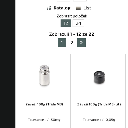
Katalog
List
Zobrazit položek
12
24
Zobrazuji
1
-
12
ze
22
1
2
Závaží 100g (Třída M3)
Závaží 100g (Třída M3) Lité
Tolerance +/- 50mg
Tolerance +/- 0,05g