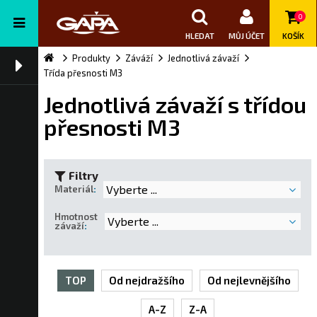
0
HLEDAT
MŮJ ÚČET
KOŠÍK
Produkty
Záváží
Jednotlivá závaží
Třída přesnosti M3
Jednotlivá závaží s třídou
přesnosti M3
Filtry
Vyberte ...
Materiál
:
Hmotnost
Vyberte ...
závaží
:
TOP
Od nejdražšího
Od nejlevnějšího
A-Z
Z-A