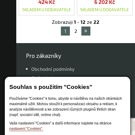
424 Kč
6 202 Kč
SKLADEM U DODAVATELE
SKLADEM U DODAVATELE
Zobrazuji
1
-
12
ze
22
1
2
Pro zákazníky
Obchodní podmínky
Způsob dopravy
Zastoupení značek
Souhlas s použitím "Cookies"
Reklamační řád
Používáme "Cookies" k tomu, abyste si návštěvu na našich stránkách
Nastavení soukromí
maximálně užili. Mohou sloužit k personalizaci obsahu a reklam, k
analýze návštěvnosti a ke zobrazení různých pluginů třetích stran
(např. socialní sítě, online chat).
Vaše nastavení "Cookies" a další informace najdete na stránce
nastavení "Cookies".