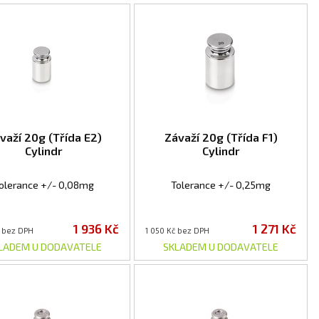
važí 20g (Třída E2)
Závaží 20g (Třída F1)
Cylindr
Cylindr
olerance +/- 0,08mg
Tolerance +/- 0,25mg
1 936 Kč
1 271 Kč
č bez DPH
1 050 Kč bez DPH
LADEM U DODAVATELE
SKLADEM U DODAVATELE