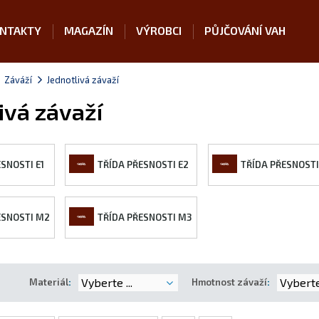
NTAKTY
MAGAZÍN
VÝROBCI
PŮJČOVÁNÍ VAH
Záváží
Jednotlivá závaží
ivá závaží
SNOSTI E1
TŘÍDA PŘESNOSTI E2
TŘÍDA PŘESNOSTI
ESNOSTI M2
TŘÍDA PŘESNOSTI M3
Vyberte ...
Vyberte 
Materiál
:
Hmotnost závaží
: