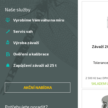
Naše služby
Vyrobíme Vám váhu na míru
Servis vah
Výroba závaží
Závaží 2
Ověření a kalibrace
Toleranc
Zapůjčení závaží až 25 t
2 500 Kč bez DPH
SKLADEM 
AKČNÍ NABÍDKA
Potřebujete poradit?