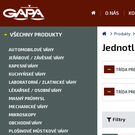
O NÁS
KO
VŠECHNY PRODUKTY
Produkty
Jednotl
AUTOMOBILOVÉ VÁHY
JEŘÁBOVÉ / ZÁVĚSNÉ VÁHY
KAPESNÍ VÁHY
TŘÍDA PŘE
KUCHYŇSKÉ VÁHY
LABORATORNÍ / ZLATNICKÉ VÁHY
LÉKAŘSKÉ / OSOBNÍ VÁHY
TŘÍDA PŘ
MASNÝ PRŮMYSL
MECHANICKÉ VÁHY
MIKROSKOPY
Filtry
OBCHODNÍ VÁHY
PLOŠINOVÉ MŮSTKOVÉ VÁHY