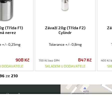
0g (Třída F1)
Závaží 20g (Třída F2)
Zá
ěná nerez
Cylindr
e +/- 0,25mg
Tolerance +/- 0,8mg
908 Kč
847 Kč
700 Kč bez DPH
400 Kč 
U DODAVATELE
SKLADEM U DODAVATELE
SK
96
ze
210
o zákazníky
Obchodní podmínky