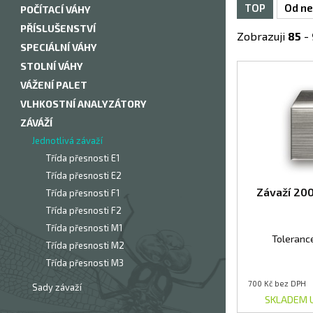
TOP
Od ne
POČÍTACÍ VÁHY
PŘÍSLUŠENSTVÍ
Zobrazuji
85
-
SPECIÁLNÍ VÁHY
STOLNÍ VÁHY
VÁŽENÍ PALET
VLHKOSTNÍ ANALYZÁTORY
ZÁVÁŽÍ
Jednotlivá závaží
Třída přesnosti E1
Třída přesnosti E2
Závaží 20
Třída přesnosti F1
Třída přesnosti F2
Třída přesnosti M1
Toleranc
Třída přesnosti M2
Třída přesnosti M3
700 Kč bez DPH
Sady závaží
SKLADEM 