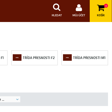
0
HLEDAT
MŮJ ÚČET
KOŠÍK
 F1
TŘÍDA PŘESNOSTI F2
TŘÍDA PŘESNOSTI M1
...