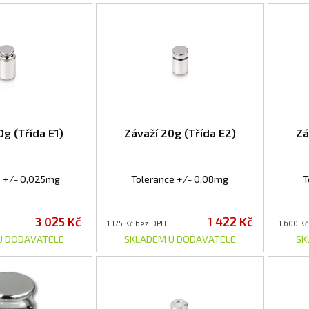
0g (Třída E1)
Závaží 20g (Třída E2)
Zá
e +/- 0,025mg
Tolerance +/- 0,08mg
T
3 025 Kč
1 422 Kč
1 175 Kč bez DPH
1 600 K
U DODAVATELE
SKLADEM U DODAVATELE
SK