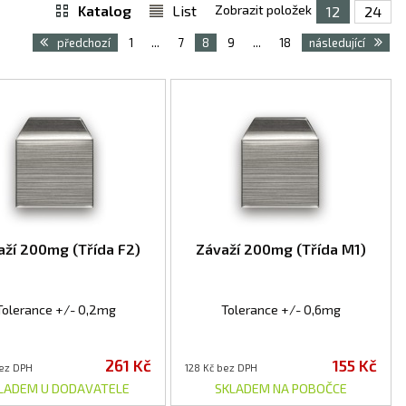
Katalog
List
Zobrazit položek
12
24
předchozí
1
...
7
8
9
...
18
následující
aží 200mg (Třída F2)
Závaží 200mg (Třída M1)
Tolerance +/- 0,2mg
Tolerance +/- 0,6mg
261 Kč
155 Kč
bez DPH
128 Kč bez DPH
LADEM U DODAVATELE
SKLADEM NA POBOČCE