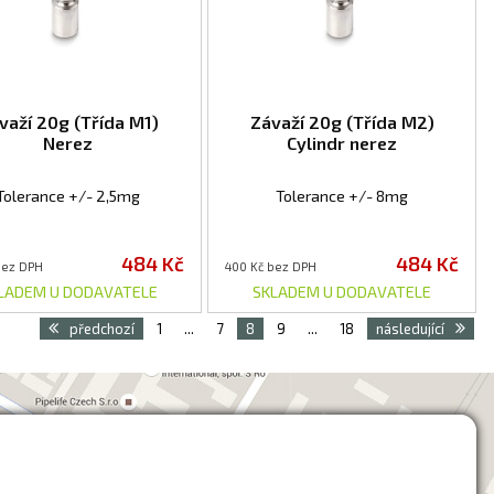
važí 20g (Třída M1)
Závaží 20g (Třída M2)
Nerez
Cylindr nerez
Tolerance +/- 2,5mg
Tolerance +/- 8mg
484 Kč
484 Kč
bez DPH
400 Kč bez DPH
LADEM U DODAVATELE
SKLADEM U DODAVATELE
předchozí
1
...
7
8
9
...
18
následující