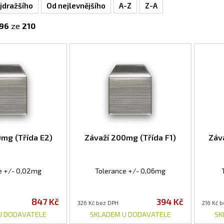
jdražšího
Od nejlevnějšího
A-Z
Z-A
96
ze
210
0mg (Třída E2)
Závaží 200mg (Třída F1)
Záv
e +/- 0,02mg
Tolerance +/- 0,06mg
847 Kč
394 Kč
326 Kč bez DPH
216 Kč 
U DODAVATELE
SKLADEM U DODAVATELE
SK