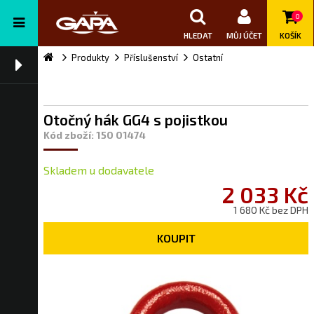
0
HLEDAT
MŮJ ÚČET
KOŠÍK
Produkty
Příslušenství
Ostatní
Otočný hák GG4 s pojistkou
Kód zboží: 150 01474
Skladem u dodavatele
2 033 Kč
1 680 Kč bez DPH
KOUPIT