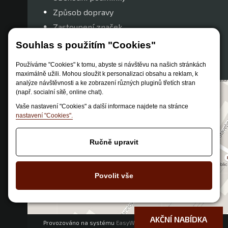
Způsob dopravy
Zastoupení značek
Reklamační řád
Souhlas s použitím "Cookies"
Nastavení soukromí
Používáme "Cookies" k tomu, abyste si návštěvu na našich stránkách
maximálně užili. Mohou sloužit k personalizaci obsahu a reklam, k
analýze návštěvnosti a ke zobrazení různých pluginů třetích stran
(např. socialní sítě, online chat).
Vaše nastavení "Cookies" a další informace najdete na stránce
nastavení "Cookies".
Ručně upravit
Povolit vše
AKČNÍ NABÍDKA
Provozováno na systému
EasyWeb
|
Tvorba eshopu
© 2026 - CS