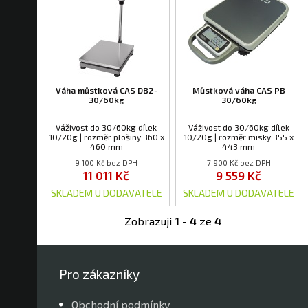
Váha můstková CAS DB2-
Můstková váha CAS PB
30/60kg
30/60kg
Váživost do 30/60kg dílek
Váživost do 30/60kg dílek
10/20g | rozměr plošiny 360 x
10/20g | rozměr misky 355 x
460 mm
443 mm
9 100 Kč bez DPH
7 900 Kč bez DPH
11 011 Kč
9 559 Kč
SKLADEM U DODAVATELE
SKLADEM U DODAVATELE
Zobrazuji
1
-
4
ze
4
Pro zákazníky
Obchodní podmínky