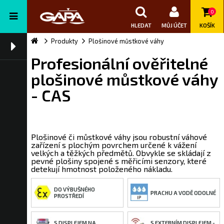
0
HLEDAT
MŮJ ÚČET
KOŠÍK
Produkty
Plošinové můstkové váhy
Profesionální ověřitelné
plošinové můstkové váhy
- CAS
Plošinové či můstkové váhy jsou robustní váhové
zařízení s plochým povrchem určené k vážení
velkých a těžkých předmětů. Obvykle se skládají z
pevné plošiny spojené s měřicími senzory, které
detekují hmotnost položeného nákladu.
DO VÝBUŠNÉHO
PRACHU A VODĚ ODOLNÉ
PROSTŘEDÍ
S DISPLEJEM NA
S EXTERNÍM DISPLEJEM -