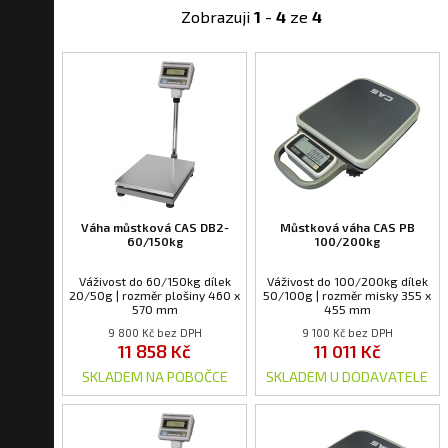
Zobrazuji
1
-
4
ze
4
Váha můstková CAS DB2-
Můstková váha CAS PB
60/150kg
100/200kg
Váživost do 60/150kg dílek
Váživost do 100/200kg dílek
20/50g | rozměr plošiny 460 x
50/100g | rozměr misky 355 x
570 mm
455 mm
9 800 Kč bez DPH
9 100 Kč bez DPH
11 858 Kč
11 011 Kč
SKLADEM NA POBOČCE
SKLADEM U DODAVATELE