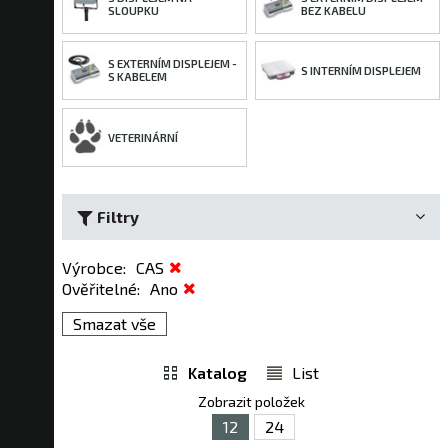
SLOUPKU
BEZ KABELU
S EXTERNÍM DISPLEJEM -
S INTERNÍM DISPLEJEM
S KABELEM
VETERINÁRNÍ
Filtry
Výrobce
:
CAS
Ověřitelné
:
Ano
Smazat vše
Katalog
List
Zobrazit položek
12
24