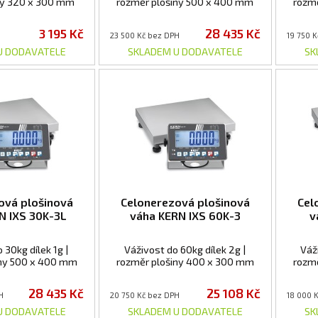
ky 320 x 300 mm
rozměr plošiny 500 x 400 mm
rozm
3 195 Kč
28 435 Kč
23 500 Kč bez DPH
19 750 
U DODAVATELE
SKLADEM U DODAVATELE
SK
ová plošinová
Celonerezová plošinová
Cel
N IXS 30K-3L
váha KERN IXS 60K-3
v
 30kg dílek 1g |
Váživost do 60kg dílek 2g |
Váži
íny 500 x 400 mm
rozměr plošiny 400 x 300 mm
rozm
28 435 Kč
25 108 Kč
H
20 750 Kč bez DPH
18 000 
U DODAVATELE
SKLADEM U DODAVATELE
SK