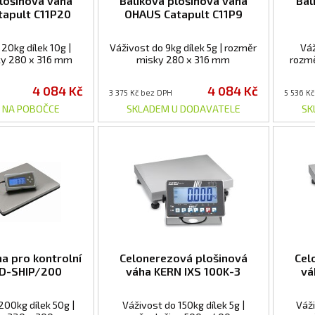
plošinová váha
Balíková plošinová váha
Bal
apult C11P20
OHAUS Catapult C11P9
20kg dílek 10g |
Váživost do 9kg dílek 5g | rozměr
Váž
ky 280 x 316 mm
misky 280 x 316 mm
rozm
4 084 Kč
4 084 Kč
3 375 Kč bez DPH
5 536 K
 NA POBOČCE
SKLADEM U DODAVATELE
SK
ha pro kontrolní
Celonerezová plošinová
Cel
KD-SHIP/200
váha KERN IXS 100K-3
vá
200kg dílek 50g |
Váživost do 150kg dílek 5g |
Váži