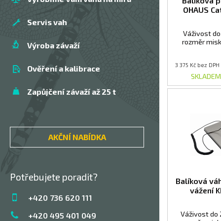
Balíková 
OHAUS Cat
Servis vah
Váživost do 
rozměr mis
Výroba závaží
3 375 Kč bez DPH
Ověření a kalibrace
SKLADEM
Zapůjčení závaží až 25 t
AKČNÍ NABÍDKA
Potřebujete poradit?
Balíková vá
vážení 
+420 736 620 111
Váživost do 
+420 495 401 049