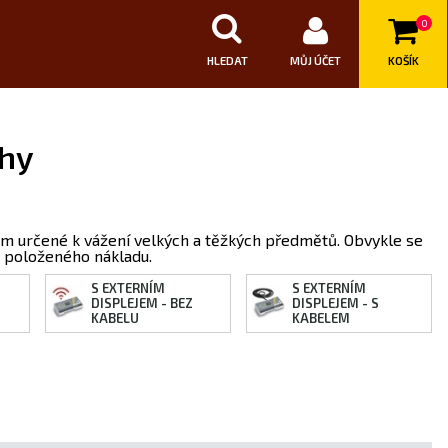
0
HLEDAT
MŮJ ÚČET
KOŠÍK
áhy
em určené k vážení velkých a těžkých předmětů. Obvykle se
t položeného nákladu.
S EXTERNÍM
S EXTERNÍM
DISPLEJEM - BEZ
DISPLEJEM - S
KABELU
KABELEM