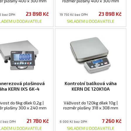
ěr plošiny 400 x 300 mm
rozměr plošiny 400 x 300 mm
23 898 Kč
23 898 Kč
Kč bez DPH
19 750 Kč bez DPH
LADEM U DODAVATELE
SKLADEM U DODAVATELE
onerezová plošinová
Kontrolní balíková váha
áha KERN IXS 6K-4
KERN DE 120K10A
vost do 6kg dílek 0,2g |
Váživost do 120kg dílek 10g |
ěr plošiny 300 x 240 mm
rozměr plošiny 318 x 308 mm
21 780 Kč
7 260 Kč
Kč bez DPH
6 000 Kč bez DPH
LADEM U DODAVATELE
SKLADEM U DODAVATELE