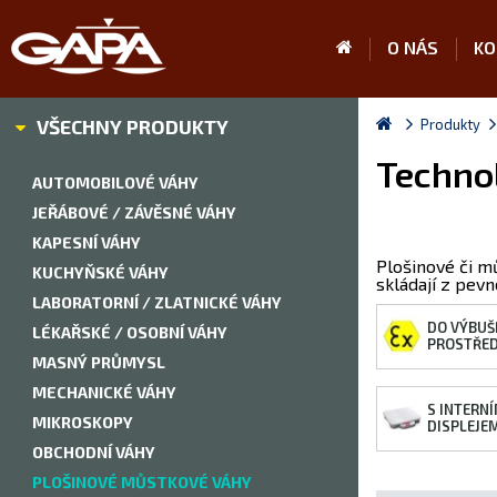
O NÁS
KO
VŠECHNY PRODUKTY
Produkty
Techno
AUTOMOBILOVÉ VÁHY
JEŘÁBOVÉ / ZÁVĚSNÉ VÁHY
KAPESNÍ VÁHY
Plošinové či m
KUCHYŇSKÉ VÁHY
skládají z pev
LABORATORNÍ / ZLATNICKÉ VÁHY
DO VÝBUŠ
LÉKAŘSKÉ / OSOBNÍ VÁHY
PROSTŘED
MASNÝ PRŮMYSL
MECHANICKÉ VÁHY
S INTERN
MIKROSKOPY
DISPLEJE
OBCHODNÍ VÁHY
PLOŠINOVÉ MŮSTKOVÉ VÁHY