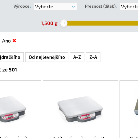
Vyberte ...
Vyberte 
Výrobce
:
Přesnost (dílek)
:
1,500
g
Ano
jdražšího
Od nejlevnějšího
A-Z
Z-A
2
ze
501