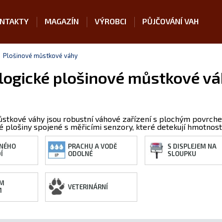
NTAKTY
MAGAZÍN
VÝROBCI
PŮJČOVÁNÍ VAH
Plošinové můstkové váhy
logické plošinové můstkové v
ůstkové váhy jsou robustní váhové zařízení s plochým povrch
né plošiny spojené s měřicími senzory, které detekují hmotnos
NÉHO
PRACHU A VODĚ
S DISPLEJEM NA
Í
ODOLNÉ
SLOUPKU
ÍM
VETERINÁRNÍ
M