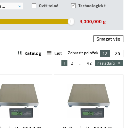
...
Ověřitelné
Technologické
3,000,000
g
Smazat vše
Katalog
List
Zobrazit položek
12
24
1
2
...
42
následující