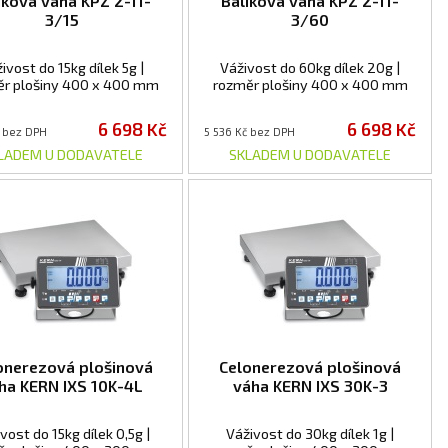
íková váha KPZ 2-11-
Balíková váha KPZ 2-11-
3/15
3/60
ivost do 15kg dílek 5g |
Váživost do 60kg dílek 20g |
ěr plošiny 400 x 400 mm
rozměr plošiny 400 x 400 mm
6 698 Kč
6 698 Kč
č bez DPH
5 536 Kč bez DPH
LADEM U DODAVATELE
SKLADEM U DODAVATELE
onerezová plošinová
Celonerezová plošinová
ha KERN IXS 10K-4L
váha KERN IXS 30K-3
vost do 15kg dílek 0,5g |
Váživost do 30kg dílek 1g |