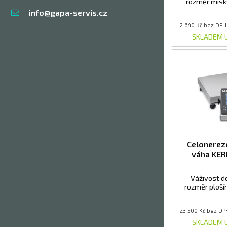
rozměr mis
info@gapa-servis.cz
2 640 Kč bez DPH
SKLADEM 
Celonerez
váha KER
Váživost do
rozměr ploš
23 500 Kč bez DP
SKLADEM 