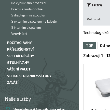
Do výbušného prostředí
Filtry
Prachu a vodě odolné
S displejem na sloupku
Váživost
:
S externím displejem - s kabelem
S interním displejem
Technologické
:
Veterinární
POČÍTACÍ VÁHY
TOP
Od ne
PŘÍSLUŠENSTVÍ
Zobrazuji
1
-
1
SPECIÁLNÍ VÁHY
STOLNÍ VÁHY
VÁŽENÍ PALET
VLHKOSTNÍ ANALYZÁTORY
ZÁVÁŽÍ
Naše služby
Vyrobíme Vám váhu na míru