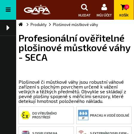
0
HLEDAT
MŮJ ÚČET
KOŠÍK
Produkty
Plošinové můstkové váhy
Profesionální ověřitelné
plošinové můstkové váhy
- SECA
Plošinové či můstkové váhy jsou robustní váhové
zařízení s plochým povrchem určené k vážení
velkých a těžkých předmětů. Obvykle se skládají z
pevné plošiny spojené s měřicími senzory, které
detekují hmotnost položeného nákladu.
DO VÝBUŠNÉHO
PRACHU A VODĚ ODOLNÉ
PROSTŘEDÍ
S DISPLEJEM NA
S EXTERNÍM DISPLEJEM -