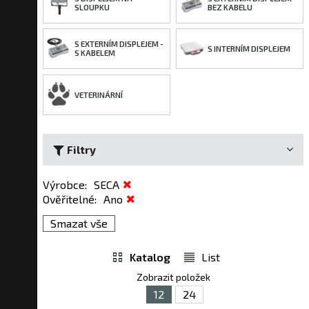
SLOUPKU
BEZ KABELU
S EXTERNÍM DISPLEJEM -
S INTERNÍM DISPLEJEM
S KABELEM
VETERINÁRNÍ
Filtry
Výrobce
:
SECA
Ověřitelné
:
Ano
Smazat vše
Katalog
List
Zobrazit položek
12
24