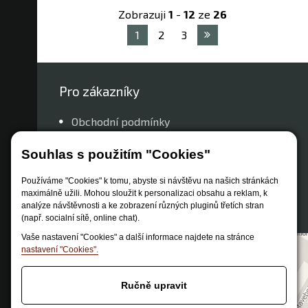
Zobrazuji
1
-
12
ze
26
1
2
3
Pro zákazníky
Obchodní podmínky
Způsob dopravy
Souhlas s použitím "Cookies"
Zastoupení značek
Reklamační řád
Používáme "Cookies" k tomu, abyste si návštěvu na našich stránkách
maximálně užili. Mohou sloužit k personalizaci obsahu a reklam, k
Nastavení soukromí
analýze návštěvnosti a ke zobrazení různých pluginů třetích stran
(např. socialní sítě, online chat).
Vaše nastavení "Cookies" a další informace najdete na stránce
nastavení "Cookies".
Ručně upravit