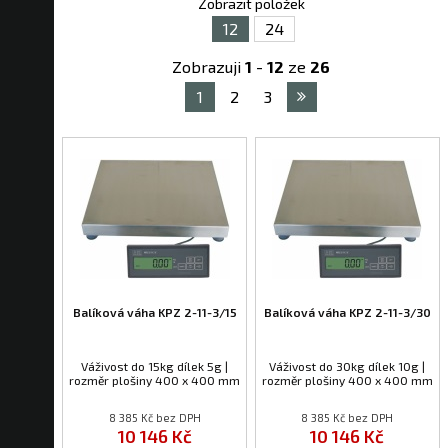
Zobrazit položek
12
24
Zobrazuji
1
-
12
ze
26
1
2
3
Balíková váha KPZ 2-11-3/15
Balíková váha KPZ 2-11-3/30
Váživost do 15kg dílek 5g |
Váživost do 30kg dílek 10g |
rozměr plošiny 400 x 400 mm
rozměr plošiny 400 x 400 mm
8 385 Kč bez DPH
8 385 Kč bez DPH
10 146 Kč
10 146 Kč