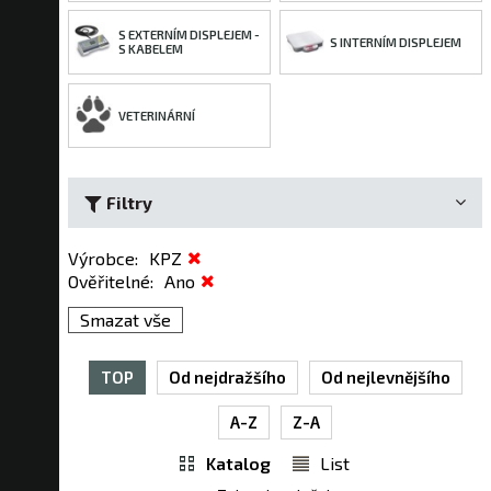
S EXTERNÍM DISPLEJEM -
S INTERNÍM DISPLEJEM
S KABELEM
VETERINÁRNÍ
Filtry
Výrobce
:
KPZ
Ověřitelné
:
Ano
Smazat vše
TOP
Od nejdražšího
Od nejlevnějšího
A-Z
Z-A
Katalog
List