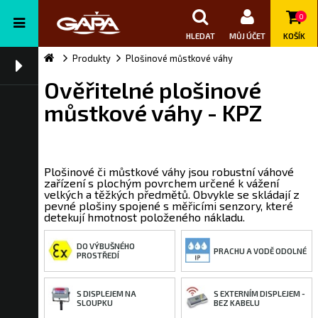
0
HLEDAT
MŮJ ÚČET
KOŠÍK
Produkty
Plošinové můstkové váhy
Ověřitelné plošinové
můstkové váhy - KPZ
Plošinové či můstkové váhy jsou robustní váhové
zařízení s plochým povrchem určené k vážení
velkých a těžkých předmětů. Obvykle se skládají z
pevné plošiny spojené s měřicími senzory, které
detekují hmotnost položeného nákladu.
DO VÝBUŠNÉHO
PRACHU A VODĚ ODOLNÉ
PROSTŘEDÍ
S DISPLEJEM NA
S EXTERNÍM DISPLEJEM -
SLOUPKU
BEZ KABELU