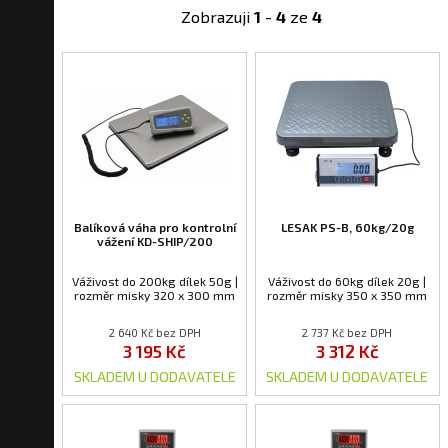
Zobrazuji
1
-
4
ze
4
Balíková váha pro kontrolní
LESAK PS-B, 60kg/20g
vážení KD-SHIP/200
Váživost do 200kg dílek 50g |
Váživost do 60kg dílek 20g |
rozměr misky 320 x 300 mm
rozměr misky 350 x 350 mm
2 640 Kč bez DPH
2 737 Kč bez DPH
3 195 Kč
3 312 Kč
SKLADEM U DODAVATELE
SKLADEM U DODAVATELE