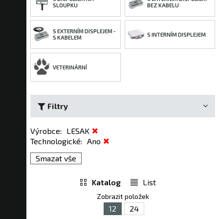
SLOUPKU
BEZ KABELU
S EXTERNÍM DISPLEJEM -
S INTERNÍM DISPLEJEM
S KABELEM
VETERINÁRNÍ
Filtry
Výrobce
:
LESAK
Technologické
:
Ano
Smazat vše
Katalog
List
Zobrazit položek
12
24