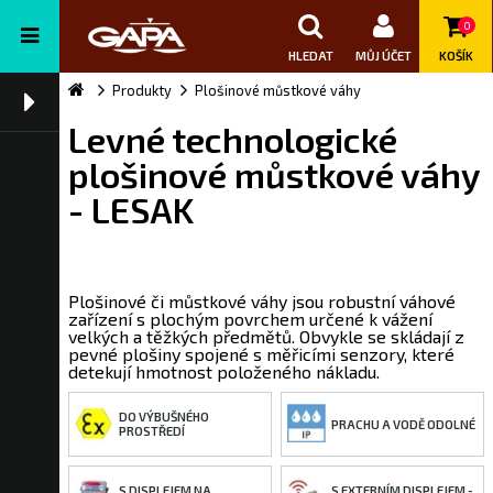
0
HLEDAT
MŮJ ÚČET
KOŠÍK
Produkty
Plošinové můstkové váhy
Levné technologické
plošinové můstkové váhy
- LESAK
Plošinové či můstkové váhy jsou robustní váhové
zařízení s plochým povrchem určené k vážení
velkých a těžkých předmětů. Obvykle se skládají z
pevné plošiny spojené s měřicími senzory, které
detekují hmotnost položeného nákladu.
DO VÝBUŠNÉHO
PRACHU A VODĚ ODOLNÉ
PROSTŘEDÍ
S DISPLEJEM NA
S EXTERNÍM DISPLEJEM -