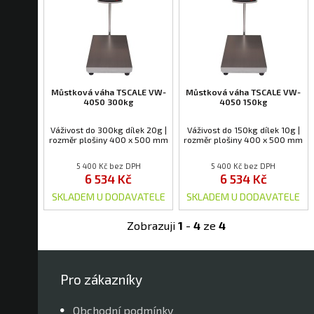
Můstková váha TSCALE VW-
Můstková váha TSCALE VW-
4050 300kg
4050 150kg
Váživost do 300kg dílek 20g |
Váživost do 150kg dílek 10g |
rozměr plošiny 400 x 500 mm
rozměr plošiny 400 x 500 mm
5 400 Kč bez DPH
5 400 Kč bez DPH
6 534 Kč
6 534 Kč
SKLADEM U DODAVATELE
SKLADEM U DODAVATELE
Zobrazuji
1
-
4
ze
4
Pro zákazníky
Obchodní podmínky