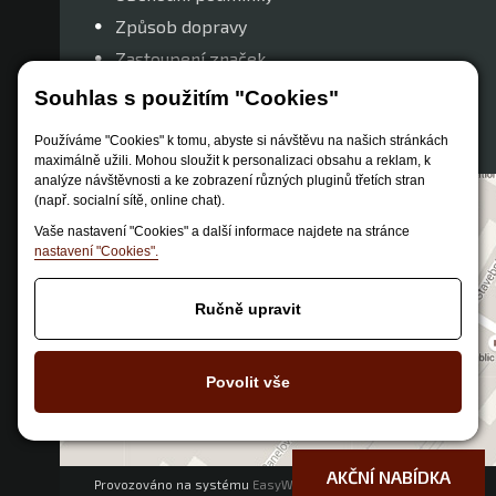
Způsob dopravy
Zastoupení značek
Reklamační řád
Souhlas s použitím "Cookies"
Nastavení soukromí
Používáme "Cookies" k tomu, abyste si návštěvu na našich stránkách
maximálně užili. Mohou sloužit k personalizaci obsahu a reklam, k
analýze návštěvnosti a ke zobrazení různých pluginů třetích stran
(např. socialní sítě, online chat).
Vaše nastavení "Cookies" a další informace najdete na stránce
nastavení "Cookies".
Ručně upravit
Povolit vše
AKČNÍ NABÍDKA
Provozováno na systému
EasyWeb
|
Tvorba eshopu
© 2026 - CS