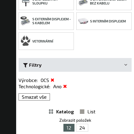
SLOUPKU
BEZ KABELU
S EXTERNÍM DISPLEJEM -
S INTERNÍM DISPLEJEM
S KABELEM
VETERINÁRNÍ
Filtry
Výrobce
:
OCS
Technologické
:
Ano
Smazat vše
Katalog
List
Zobrazit položek
12
24