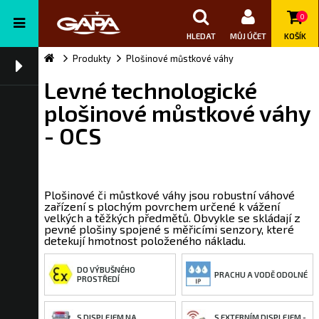
0
HLEDAT
MŮJ ÚČET
KOŠÍK
Produkty
Plošinové můstkové váhy
Levné technologické
plošinové můstkové váhy
- OCS
Plošinové či můstkové váhy jsou robustní váhové
zařízení s plochým povrchem určené k vážení
velkých a těžkých předmětů. Obvykle se skládají z
pevné plošiny spojené s měřicími senzory, které
detekují hmotnost položeného nákladu.
DO VÝBUŠNÉHO
PRACHU A VODĚ ODOLNÉ
PROSTŘEDÍ
S DISPLEJEM NA
S EXTERNÍM DISPLEJEM -