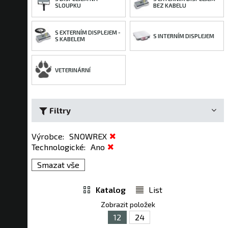
SLOUPKU
BEZ KABELU
S EXTERNÍM DISPLEJEM -
S INTERNÍM DISPLEJEM
S KABELEM
VETERINÁRNÍ
Filtry
Výrobce
:
SNOWREX
Technologické
:
Ano
Smazat vše
Katalog
List
Zobrazit položek
12
24