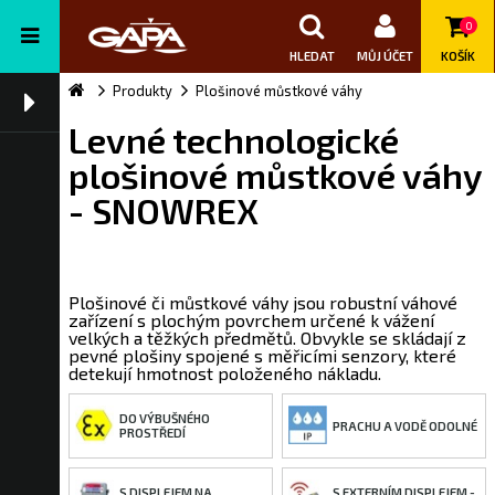
0
HLEDAT
MŮJ ÚČET
KOŠÍK
Produkty
Plošinové můstkové váhy
Levné technologické
plošinové můstkové váhy
- SNOWREX
Plošinové či můstkové váhy jsou robustní váhové
zařízení s plochým povrchem určené k vážení
velkých a těžkých předmětů. Obvykle se skládají z
pevné plošiny spojené s měřicími senzory, které
detekují hmotnost položeného nákladu.
DO VÝBUŠNÉHO
PRACHU A VODĚ ODOLNÉ
PROSTŘEDÍ
S DISPLEJEM NA
S EXTERNÍM DISPLEJEM -