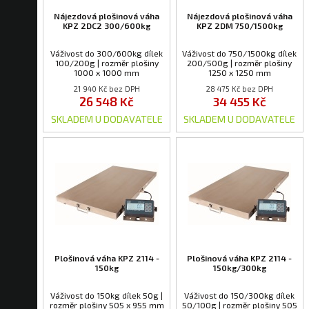
Nájezdová plošinová váha
Nájezdová plošinová váha
KPZ 2DC2 300/600kg
KPZ 2DM 750/1500kg
Váživost do 300/600kg dílek
Váživost do 750/1500kg dílek
100/200g | rozměr plošiny
200/500g | rozměr plošiny
1000 x 1000 mm
1250 x 1250 mm
21 940 Kč bez DPH
28 475 Kč bez DPH
26 548 Kč
34 455 Kč
SKLADEM U DODAVATELE
SKLADEM U DODAVATELE
Plošinová váha KPZ 2114 -
Plošinová váha KPZ 2114 -
150kg
150kg/300kg
Váživost do 150kg dílek 50g |
Váživost do 150/300kg dílek
rozměr plošiny 505 x 955 mm
50/100g | rozměr plošiny 505