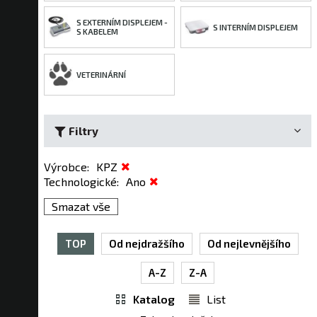
S EXTERNÍM DISPLEJEM -
S INTERNÍM DISPLEJEM
S KABELEM
VETERINÁRNÍ
Filtry
Výrobce
:
KPZ
Technologické
:
Ano
Smazat vše
TOP
Od nejdražšího
Od nejlevnějšího
A-Z
Z-A
Katalog
List