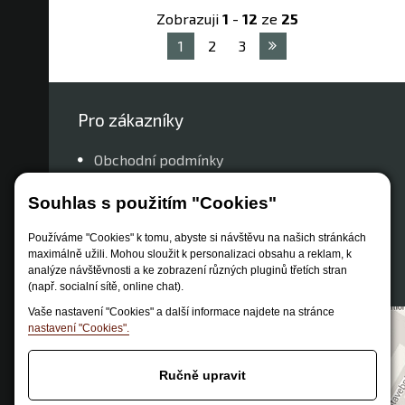
Zobrazuji
1
-
12
ze
25
1
2
3
Pro zákazníky
Obchodní podmínky
Způsob dopravy
Souhlas s použitím "Cookies"
Zastoupení značek
Reklamační řád
Používáme "Cookies" k tomu, abyste si návštěvu na našich stránkách
maximálně užili. Mohou sloužit k personalizaci obsahu a reklam, k
Nastavení soukromí
analýze návštěvnosti a ke zobrazení různých pluginů třetích stran
(např. socialní sítě, online chat).
Vaše nastavení "Cookies" a další informace najdete na stránce
nastavení "Cookies".
Ručně upravit