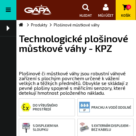
0
HLEDAT
MŮJ ÚČET
KOŠÍK
Produkty
Plošinové můstkové váhy
Technologické plošinové
můstkové váhy - KPZ
Plošinové či můstkové váhy jsou robustní váhové
zařízení s plochým povrchem určené k vážení
velkých a těžkých předmětů. Obvykle se skládají z
pevné plošiny spojené s měřicími senzory, které
detekují hmotnost položeného nákladu.
DO VÝBUŠNÉHO
PRACHU A VODĚ ODOLNÉ
PROSTŘEDÍ
S DISPLEJEM NA
S EXTERNÍM DISPLEJEM -
SLOUPKU
BEZ KABELU