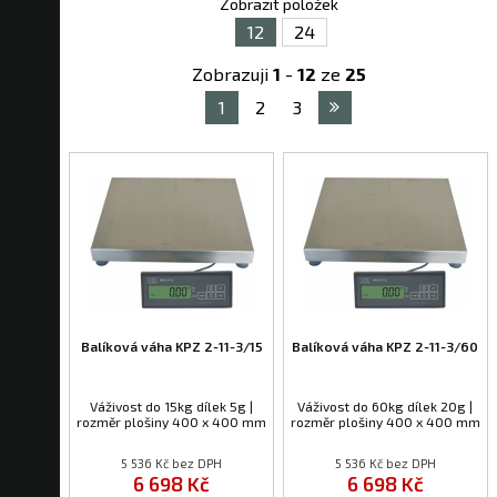
Zobrazit položek
12
24
Zobrazuji
1
-
12
ze
25
1
2
3
Balíková váha KPZ 2-11-3/15
Balíková váha KPZ 2-11-3/60
Váživost do 15kg dílek 5g |
Váživost do 60kg dílek 20g |
rozměr plošiny 400 x 400 mm
rozměr plošiny 400 x 400 mm
5 536 Kč bez DPH
5 536 Kč bez DPH
6 698 Kč
6 698 Kč