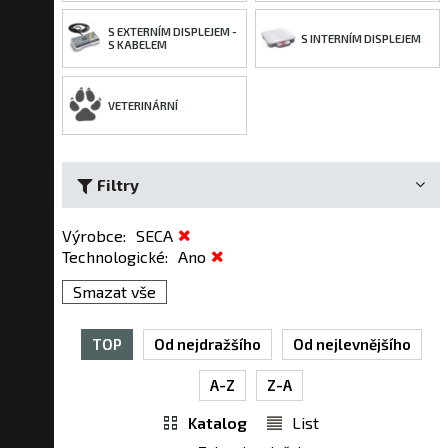
S EXTERNÍM DISPLEJEM -
S INTERNÍM DISPLEJEM
S KABELEM
VETERINÁRNÍ
Filtry
Výrobce
:
SECA
Technologické
:
Ano
Smazat vše
TOP
Od nejdražšího
Od nejlevnějšího
A-Z
Z-A
Katalog
List