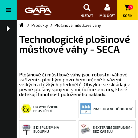
0
HLEDAT
MŮJ ÚČET
KOŠÍK
Produkty
Plošinové můstkové váhy
Technologické plošinové
můstkové váhy - SECA
Plošinové či můstkové váhy jsou robustní váhové
zařízení s plochým povrchem určené k vážení
velkých a těžkých předmětů. Obvykle se skládají z
pevné plošiny spojené s měřicími senzory, které
detekují hmotnost položeného nákladu.
DO VÝBUŠNÉHO
PRACHU A VODĚ ODOLNÉ
PROSTŘEDÍ
S DISPLEJEM NA
S EXTERNÍM DISPLEJEM -
SLOUPKU
BEZ KABELU