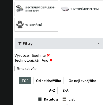
S EXTERNÍM DISPLEJEM -
S INTERNÍM DISPLEJEM
S KABELEM
VETERINÁRNÍ
Filtry
Výrobce
:
Soehnle
Technologické
:
Ano
Smazat vše
TOP
Od nejdražšího
Od nejlevnějšího
A-Z
Z-A
Katalog
List