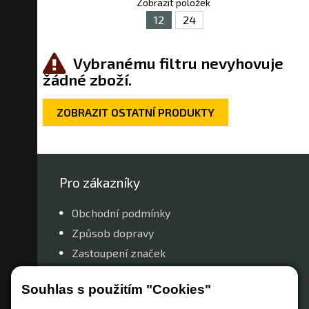
Zobrazit položek
12
24
Vybranému filtru nevyhovuje
žádné zboží.
ZOBRAZIT OSTATNÍ PRODUKTY
Pro zákazníky
Obchodní podmínky
Způsob dopravy
Zastoupení značek
Reklamační řád
Souhlas s použitím "Cookies"
Nastavení soukromí