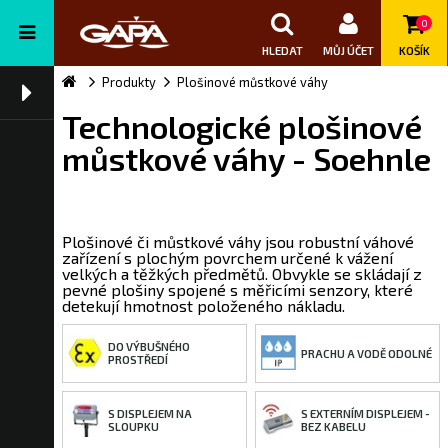
0
HLEDAT
MŮJ ÚČET
KOŠÍK
Produkty
Plošinové můstkové váhy
Technologické plošinové
můstkové váhy - Soehnle
Plošinové či můstkové váhy jsou robustní váhové
zařízení s plochým povrchem určené k vážení
velkých a těžkých předmětů. Obvykle se skládají z
pevné plošiny spojené s měřicími senzory, které
detekují hmotnost položeného nákladu.
DO VÝBUŠNÉHO
PRACHU A VODĚ ODOLNÉ
PROSTŘEDÍ
S DISPLEJEM NA
S EXTERNÍM DISPLEJEM -
SLOUPKU
BEZ KABELU