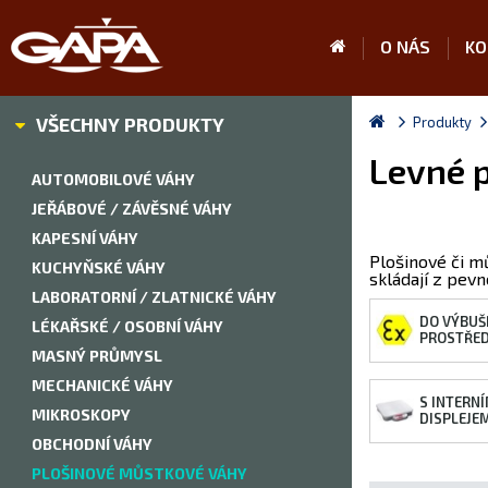
O NÁS
KO
VŠECHNY PRODUKTY
Produkty
Levné 
AUTOMOBILOVÉ VÁHY
JEŘÁBOVÉ / ZÁVĚSNÉ VÁHY
KAPESNÍ VÁHY
Plošinové či m
KUCHYŇSKÉ VÁHY
skládají z pev
LABORATORNÍ / ZLATNICKÉ VÁHY
DO VÝBUŠ
LÉKAŘSKÉ / OSOBNÍ VÁHY
PROSTŘED
MASNÝ PRŮMYSL
MECHANICKÉ VÁHY
S INTERN
MIKROSKOPY
DISPLEJE
OBCHODNÍ VÁHY
PLOŠINOVÉ MŮSTKOVÉ VÁHY