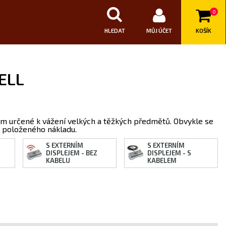
0
HLEDAT
MŮJ ÚČET
KOŠÍK
ELL
em určené k vážení velkých a těžkých předmětů. Obvykle se
t položeného nákladu.
S EXTERNÍM
S EXTERNÍM
DISPLEJEM - BEZ
DISPLEJEM - S
KABELU
KABELEM