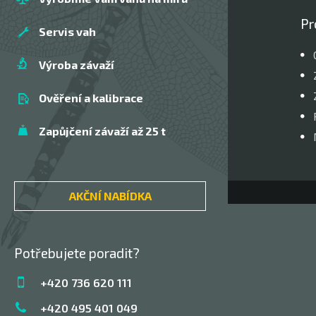
Pr
Servis vah
Výroba závaží
Ověření a kalibrace
Zapůjčení závaží až 25 t
AKČNÍ NABÍDKA
Potřebujete poradit?
+420 736 620 111
+420 495 401 049