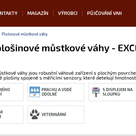
NTAKTY
MAGAZÍN
VÝROBCI
PŮJČOVÁNÍ VAH
Plošinové můstkové váhy
plošinové můstkové váhy - EXC
ůstkové váhy jsou robustní váhové zařízení s plochým povrch
né plošiny spojené s měřicími senzory, které detekují hmotnos
NÉHO
PRACHU A VODĚ
S DISPLEJEM NA
Í
ODOLNÉ
SLOUPKU
ÍM
VETERINÁRNÍ
M