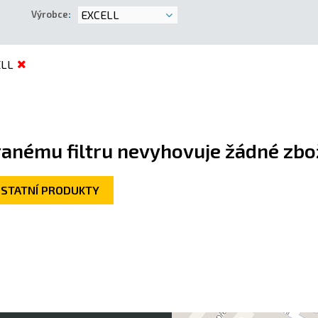
EXCELL
Výrobce
:
ELL
anému filtru nevyhovuje žádné zbož
OSTATNÍ PRODUKTY