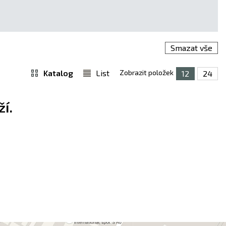
Smazat vše
Katalog
List
Zobrazit položek
12
24
í.