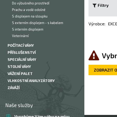
Do výbušného prostředí
Filtry
Prachu a vodě odolné
S displejem na sloupku
S externím displejem - s kabelem
Výrobce
:
EXC
S interním displejem
Veterinární
POČÍTACÍ VÁHY
PŘÍSLUŠENSTVÍ
Vybr
SPECIÁLNÍ VÁHY
STOLNÍ VÁHY
ZOBRAZIT 
VÁŽENÍ PALET
VLHKOSTNÍ ANALYZÁTORY
ZÁVÁŽÍ
Naše služby
Vyrobíme Vám váhu na míru