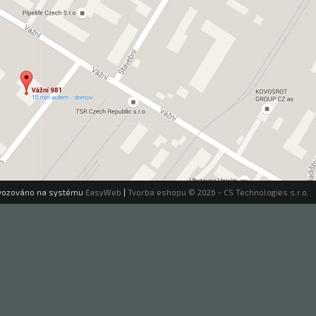
vozováno na systému
EasyWeb
|
Tvorba eshopu
© 2026 - CS Technologies s.r.o.