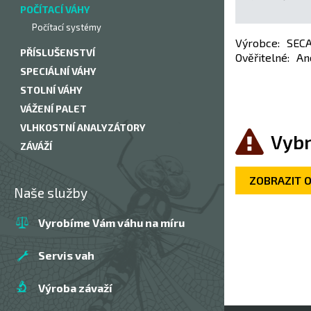
POČÍTACÍ VÁHY
Počítací systémy
Výrobce
:
SEC
PŘÍSLUŠENSTVÍ
Ověřitelné
:
An
SPECIÁLNÍ VÁHY
STOLNÍ VÁHY
VÁŽENÍ PALET
VLHKOSTNÍ ANALYZÁTORY
Vybr
ZÁVÁŽÍ
ZOBRAZIT 
Naše služby
Vyrobíme Vám váhu na míru
Servis vah
Výroba závaží