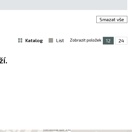
Smazat vše
Katalog
List
Zobrazit položek
12
24
í.