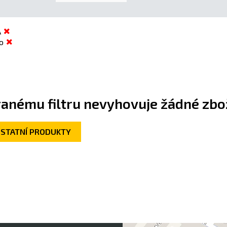
A
o
anému filtru nevyhovuje žádné zbož
OSTATNÍ PRODUKTY