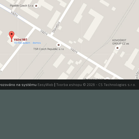
vozováno na systému
EasyWeb
|
Tvorba eshopu
© 2026 - CS Technologies s.r.o.