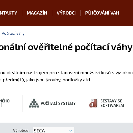
NTAKTY
MAGAZÍN
VÝROBCI
PŮJČOVÁNÍ VAH
Počítací váhy
onální ověřitelné počítací váhy
sou ideálním nástrojem pro stanovení množství kusů s vysokou p
 předmětů, jako jsou šrouby, podložky atd.
NÉHO
SESTAVY SE
POČÍTACÍ SYSTÉMY
Í
SOFTWAREM
SECA
Výrobce
: