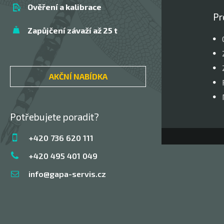
Ověření a kalibrace
Pr
Zapůjčení závaží až 25 t
AKČNÍ NABÍDKA
Potřebujete poradit?
+420 736 620 111
+420 495 401 049
info@gapa-servis.cz