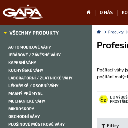
O NÁS
KO
VŠECHNY PRODUKTY
Produkty
Profesi
AUTOMOBILOVÉ VÁHY
JEŘÁBOVÉ / ZÁVĚSNÉ VÁHY
KAPESNÍ VÁHY
Počítací váhy j
KUCHYŇSKÉ VÁHY
počítání malých
LABORATORNÍ / ZLATNICKÉ VÁHY
LÉKAŘSKÉ / OSOBNÍ VÁHY
MASNÝ PRŮMYSL
DO VÝBUŠ
MECHANICKÉ VÁHY
PROSTŘED
MIKROSKOPY
OBCHODNÍ VÁHY
PLOŠINOVÉ MŮSTKOVÉ VÁHY
Filtry