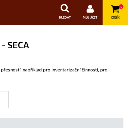
0
HLEDAT
MŮJ ÚČET
KOŠÍK
 - SECA
řesností, například pro inventarizační činnosti, pro