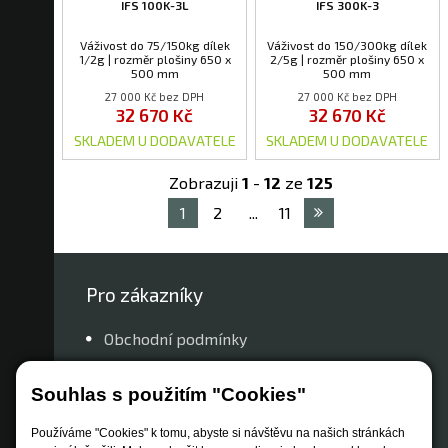
IFS 100K-3L
IFS 300K-3
Váživost do 75/150kg dílek
Váživost do 150/300kg dílek
1/2g | rozměr plošiny 650 x
2/5g | rozměr plošiny 650 x
500 mm
500 mm
27 000 Kč bez DPH
27 000 Kč bez DPH
32 670 Kč
32 670 Kč
SKLADEM U DODAVATELE
SKLADEM U DODAVATELE
Zobrazuji
1
-
12
ze
125
1
2
...
11
Pro zákazníky
Obchodní podmínky
Způsob dopravy
Souhlas s použitím "Cookies"
Zastoupení značek
Reklamační řád
Používáme "Cookies" k tomu, abyste si návštěvu na našich stránkách