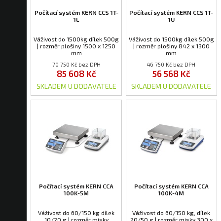
Počítací systém KERN CCS 1T-
Počítací systém KERN CCS 1T-
1L
1U
Váživost do 1500kg dílek 500g
Váživost do 1500kg dílek 500g
| rozměr plošiny 1500 x 1250
| rozměr plošiny 842 x 1300
mm
mm
70 750 Kč bez DPH
46 750 Kč bez DPH
85 608 Kč
56 568 Kč
SKLADEM U DODAVATELE
SKLADEM U DODAVATELE
Počítací systém KERN CCA
Počítací systém KERN CCA
100K-5M
100K-4M
Váživost do 60/150 kg dílek
Váživost do 60/150 kg, dílek
10/20 g | rozměr misky
20/50 g | rozměr misky 300 x