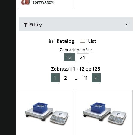
SOFTWAREM
Filtry
Katalog
List
Zobrazit položek
12
24
Zobrazuji
1
-
12
ze
125
1
2
...
11