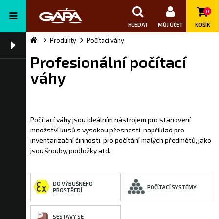
0
HLEDAT
MŮJ ÚČET
KOŠÍK
Produkty
Počítací váhy
Profesionální počítací
váhy
Počítací váhy jsou ideálním nástrojem pro stanovení
množství kusů s vysokou přesností, například pro
inventarizační činnosti, pro počítání malých předmětů, jako
jsou šrouby, podložky atd.
DO VÝBUŠNÉHO
POČÍTACÍ SYSTÉMY
PROSTŘEDÍ
SESTAVY SE