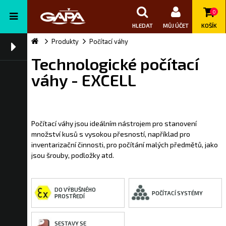
0
HLEDAT
MŮJ ÚČET
KOŠÍK
Produkty
Počítací váhy
Technologické počítací
váhy - EXCELL
Počítací váhy jsou ideálním nástrojem pro stanovení
množství kusů s vysokou přesností, například pro
inventarizační činnosti, pro počítání malých předmětů, jako
jsou šrouby, podložky atd.
DO VÝBUŠNÉHO
POČÍTACÍ SYSTÉMY
PROSTŘEDÍ
SESTAVY SE