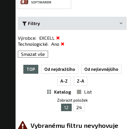
SOFTWAREM
Filtry
Výrobce
:
EXCELL
Technologické
:
Ano
Smazat vše
TOP
Od nejdražšího
Od nejlevnějšího
A-Z
Z-A
Katalog
List
Zobrazit položek
12
24
Vybranému filtru nevyhovuje