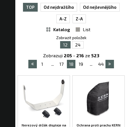
TOP
Od nejdražšího
Od nejlevnějšího
A-Z
Z-A
Katalog
List
Zobrazit položek
12
24
Zobrazuji
205
-
216
ze
523
1
...
17
18
19
...
44
Nerezový držák displeje na
Ochrana proti prachu KERN