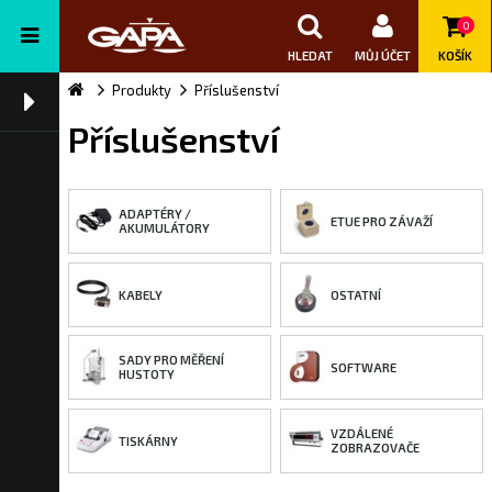
0
HLEDAT
MŮJ ÚČET
KOŠÍK
Produkty
Příslušenství
Příslušenství
ADAPTÉRY /
ETUE PRO ZÁVAŽÍ
AKUMULÁTORY
KABELY
OSTATNÍ
SADY PRO MĚŘENÍ
SOFTWARE
HUSTOTY
VZDÁLENÉ
TISKÁRNY
ZOBRAZOVAČE