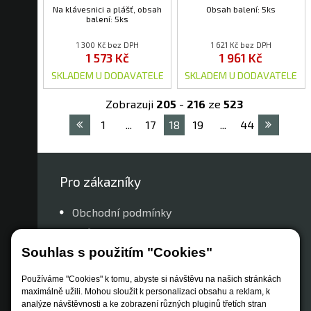
Na klávesnici a plášť, obsah
Obsah balení: 5ks
balení: 5ks
1 300 Kč bez DPH
1 621 Kč bez DPH
1 573 Kč
1 961 Kč
SKLADEM U DODAVATELE
SKLADEM U DODAVATELE
Zobrazuji
205
-
216
ze
523
1
...
17
18
19
...
44
Pro zákazníky
Obchodní podmínky
Způsob dopravy
Souhlas s použitím "Cookies"
Zastoupení značek
Reklamační řád
Používáme "Cookies" k tomu, abyste si návštěvu na našich stránkách
Nastavení soukromí
maximálně užili. Mohou sloužit k personalizaci obsahu a reklam, k
analýze návštěvnosti a ke zobrazení různých pluginů třetích stran