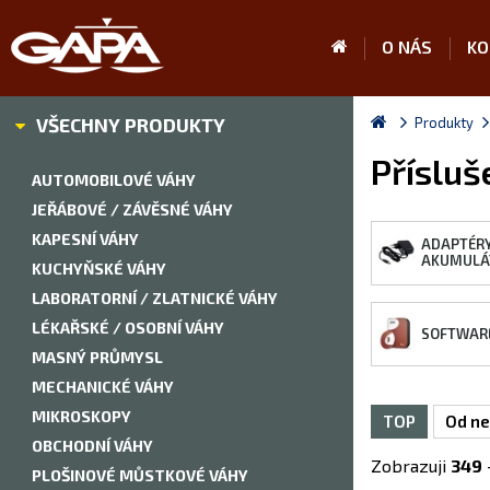
O NÁS
KO
VŠECHNY PRODUKTY
Produkty
Přísluš
AUTOMOBILOVÉ VÁHY
JEŘÁBOVÉ / ZÁVĚSNÉ VÁHY
KAPESNÍ VÁHY
ADAPTÉRY
AKUMULÁ
KUCHYŇSKÉ VÁHY
LABORATORNÍ / ZLATNICKÉ VÁHY
LÉKAŘSKÉ / OSOBNÍ VÁHY
SOFTWAR
MASNÝ PRŮMYSL
MECHANICKÉ VÁHY
MIKROSKOPY
TOP
Od ne
OBCHODNÍ VÁHY
Zobrazuji
349
PLOŠINOVÉ MŮSTKOVÉ VÁHY