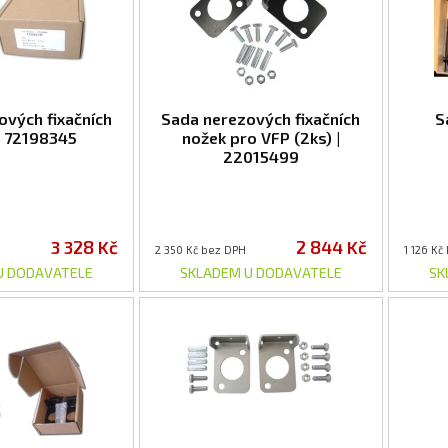
ových fixačních
Sada nerezových fixačních
S
| 72198345
nožek pro VFP (2ks) |
22015499
3 328 Kč
2 844 Kč
2 350 Kč bez DPH
1 126 Kč
U DODAVATELE
SKLADEM U DODAVATELE
SK