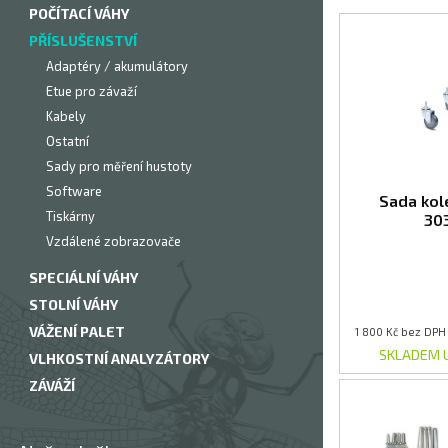
POČÍTACÍ VÁHY
PŘÍSLUŠENSTVÍ
Adaptéry / akumulátory
Etue pro závaží
Kabely
Ostatní
Sady pro měření hustoty
Software
Sada kol
Tiskárny
30
Vzdálené zobrazovače
SPECIÁLNÍ VÁHY
STOLNÍ VÁHY
VÁŽENÍ PALET
1 800 Kč bez DPH
SKLADEM 
VLHKOSTNÍ ANALYZÁTORY
ZÁVÁŽÍ