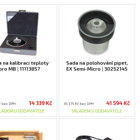
 na kalibraci teploty
Sada na polohování pipet,
pro MB | 11113857
EX Semi-Micro | 30252145
14 339 Kč
41 594 Kč
č bez DPH
34 375 Kč bez DPH
LADEM U DODAVATELE
SKLADEM U DODAVATELE