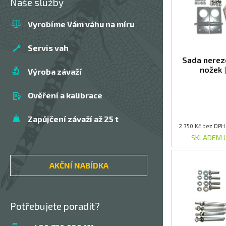
Naše služby
Vyrobíme Vám váhu na míru
Servis vah
Sada nerez
nožek 
Výroba závaží
Ověření a kalibrace
Zapůjčení závaží až 25 t
2 750 Kč bez DPH
SKLADEM 
AKČNÍ NABÍDKA
Potřebujete poradit?