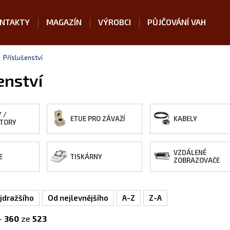
NTAKTY
MAGAZÍN
VÝROBCI
PŮJČOVÁNÍ VAH
Příslušenství
enství
 /
ETUE PRO ZÁVAŽÍ
KABELY
TORY
VZDÁLENÉ
E
TISKÁRNY
ZOBRAZOVAČE
jdražšího
Od nejlevnějšího
A-Z
Z-A
-
360
ze
523