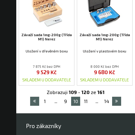
Závaží sada 1mg-200g (Třída
Závaží sada 1mg-200g (Třída
M1) Nerez
M1) Nerez
Uložení v dřevěném boxu
Uložení v plastovém boxu
7 875 Kč bez DPH
8 000 Kč bez DPH
9 529 Kč
9 680 Kč
SKLADEM U DODAVATELE
SKLADEM U DODAVATELE
Zobrazuji
109
-
120
ze
161
1
...
9
10
11
...
14
Pro zákazníky