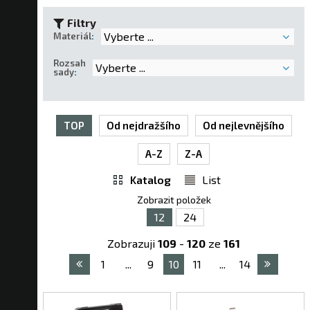
Filtry
Vyberte ...
Materiál
:
Rozsah
Vyberte ...
sady
:
TOP
Od nejdražšího
Od nejlevnějšího
A-Z
Z-A
Katalog
List
Zobrazit položek
12
24
Zobrazuji
109
-
120
ze
161
1
...
9
10
11
...
14