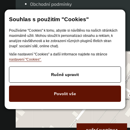
Obchodní podmínky
Způsob dopravy
Souhlas s použitím "Cookies"
Zastoupení značek
Reklamační řád
Používáme "Cookies" k tomu, abyste si návštěvu na našich stránkách
maximálně užili. Mohou sloužit k personalizaci obsahu a reklam, k
Nastavení soukromí
analýze návštěvnosti a ke zobrazení různých pluginů třetích stran
(např. socialní sítě, online chat).
Vaše nastavení "Cookies" a další informace najdete na stránce
nastavení "Cookies".
Ručně upravit
Povolit vše