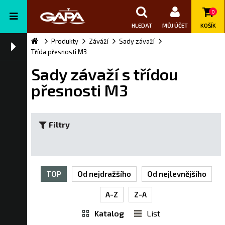
0
HLEDAT
MŮJ ÚČET
KOŠÍK
Produkty
Záváží
Sady závaží
Třída přesnosti M3
Sady závaží s třídou
přesnosti M3
Filtry
TOP
Od nejdražšího
Od nejlevnějšího
A-Z
Z-A
Katalog
List