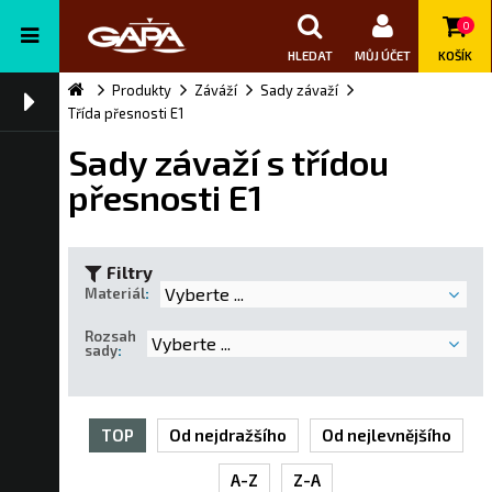
0
HLEDAT
MŮJ ÚČET
KOŠÍK
Produkty
Záváží
Sady závaží
Třída přesnosti E1
Sady závaží s třídou
přesnosti E1
Filtry
Vyberte ...
Materiál
:
Rozsah
Vyberte ...
sady
:
TOP
Od nejdražšího
Od nejlevnějšího
A-Z
Z-A