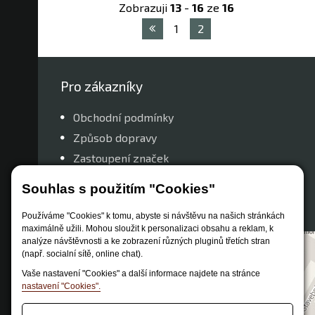
Zobrazuji
13
-
16
ze
16
1
2
Pro zákazníky
Obchodní podmínky
Způsob dopravy
Zastoupení značek
Reklamační řád
Souhlas s použitím "Cookies"
Nastavení soukromí
Používáme "Cookies" k tomu, abyste si návštěvu na našich stránkách
maximálně užili. Mohou sloužit k personalizaci obsahu a reklam, k
analýze návštěvnosti a ke zobrazení různých pluginů třetích stran
(např. socialní sítě, online chat).
Vaše nastavení "Cookies" a další informace najdete na stránce
nastavení "Cookies".