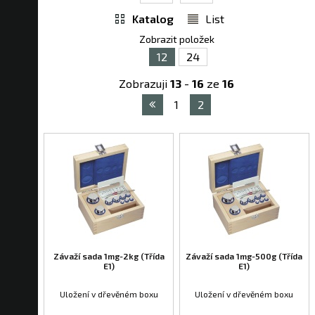
Katalog
List
Zobrazit položek
12
24
Zobrazuji
13
-
16
ze
16
1
2
Závaží sada 1mg-2kg (Třída
Závaží sada 1mg-500g (Třída
E1)
E1)
Uložení v dřevěném boxu
Uložení v dřevěném boxu