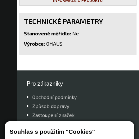
INFORMACE O PRODUKTU
TECHNICKÉ PARAMETRY
Stanovené měřidlo:
Ne
Výrobce:
OHAUS
Pro zákazníky
Obchodní podmínky
Způsob dopravy
Zastoupení značek
Reklamační řád
Souhlas s použitím "Cookies"
Nastavení soukromí