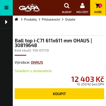
0
HLEDAT
MŮJ ÚČET
KOŠÍK
Produkty
Příslušenství
Ostatní
Ball top i-C71 611x611 mm OHAUS |
30819648
Kód zboží: 150 01710
Výrobce:
OHAUS
Skladem u dodavatele
12 403 Kč
10 250 Kč bez DPH
KOUPIT