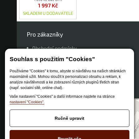
1 997 Kč
SKLADEM U DODAVATELE
Pro zákazníky
Obchodní podmínky
Způsob dopravy
Souhlas s použitím "Cookies"
Zastoupení značek
Používáme "Cookies" k tomu, abyste si návštěvu na našich stránkách
Reklamační řád
maximálně užili. Mohou sloužit k personalizaci obsahu a reklam, k
analýze návštěvnosti a ke zobrazení různých pluginů třetích stran
Nastavení soukromí
(např. socialní sítě, online chat).
Vaše nastavení "Cookies" a další informace najdete na stránce
nastavení "Cookies".
Ručně upravit
Povolit vše