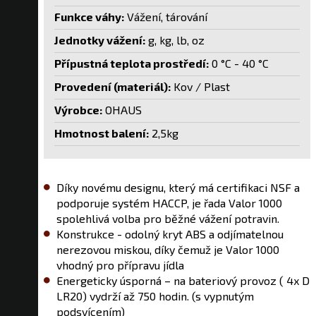
Funkce váhy:
Vážení, tárování
Jednotky vážení:
g, kg, lb, oz
Přípustná teplota prostředí:
0 °C - 40 °C
Provedení (materiál):
Kov / Plast
Výrobce:
OHAUS
Hmotnost balení:
2,5kg
Díky novému designu, který má certifikaci NSF a
podporuje systém HACCP, je řada Valor 1000
spolehlivá volba pro běžné vážení potravin.
Konstrukce - odolný kryt ABS a odjímatelnou
nerezovou miskou, díky čemuž je Valor 1000
vhodný pro přípravu jídla
Energeticky úsporná – na bateriový provoz ( 4x D
LR20) vydrží až 750 hodin. (s vypnutým
podsvícením)