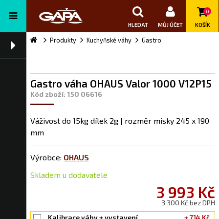
0
HLEDAT
MŮJ ÚČET
KOŠÍK
Produkty
Kuchyňské váhy
Gastro
Gastro váha OHAUS Valor 1000 V12P15
Kód zboží: 150 06616
Váživost do 15kg dílek 2g | rozměr misky 245 x 190
mm
Výrobce:
OHAUS
Skladem u dodavatele
3 993 Kč
3 300 Kč bez DPH
Kalibrace váhy + vystavení
+ 714 Kč