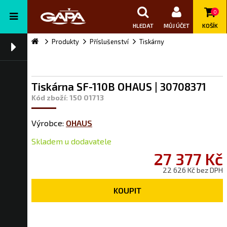
0
HLEDAT
MŮJ ÚČET
KOŠÍK
Produkty
Příslušenství
Tiskárny
Tiskárna SF-110B OHAUS | 30708371
Kód zboží: 150 01713
Výrobce:
OHAUS
Skladem u dodavatele
27 377 Kč
22 626 Kč bez DPH
KOUPIT